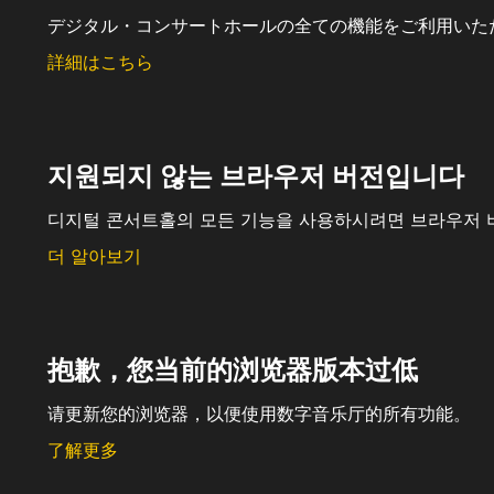
デジタル・コンサートホールの全ての機能をご利用いた
詳細はこちら
지원되지 않는 브라우저 버전입니다
디지털 콘서트홀의 모든 기능을 사용하시려면 브라우저 
더 알아보기
抱歉，您当前的浏览器版本过低
请更新您的浏览器，以便使用数字音乐厅的所有功能。
了解更多