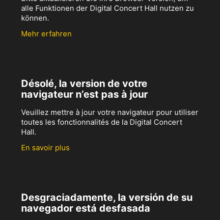
alle Funktionen der Digital Concert Hall nutzen zu
können.
Mehr erfahren
Désolé, la version de votre
navigateur n’est pas à jour
Veuillez mettre à jour votre navigateur pour utiliser
toutes les fonctionnalités de la Digital Concert
Hall.
En savoir plus
Desgraciadamente, la versión de su
navegador está desfasada