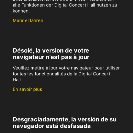
alle Funktionen der Digital Concert Hall nutzen zu
können.
Mehr erfahren
Désolé, la version de votre
navigateur n’est pas à jour
Veuillez mettre à jour votre navigateur pour utiliser
toutes les fonctionnalités de la Digital Concert
Hall.
En savoir plus
Desgraciadamente, la versión de su
navegador está desfasada