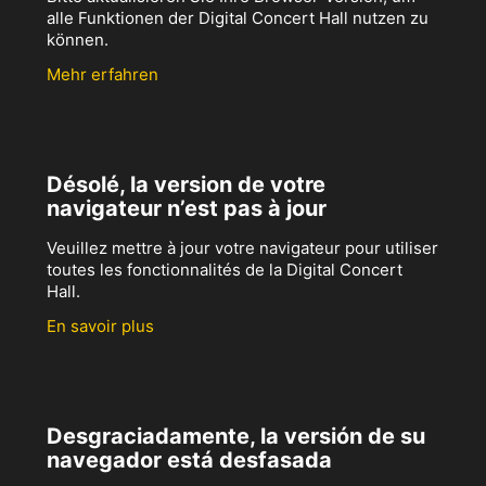
alle Funktionen der Digital Concert Hall nutzen zu
können.
Mehr erfahren
Désolé, la version de votre
navigateur n’est pas à jour
Veuillez mettre à jour votre navigateur pour utiliser
toutes les fonctionnalités de la Digital Concert
Hall.
En savoir plus
Desgraciadamente, la versión de su
navegador está desfasada