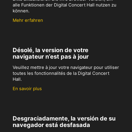
alle Funktionen der Digital Concert Hall nutzen zu
können.
Mehr erfahren
Désolé, la version de votre
navigateur n’est pas à jour
Veuillez mettre à jour votre navigateur pour utiliser
toutes les fonctionnalités de la Digital Concert
Hall.
En savoir plus
Desgraciadamente, la versión de su
navegador está desfasada