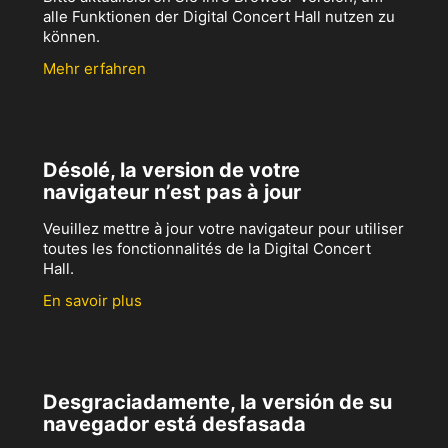
alle Funktionen der Digital Concert Hall nutzen zu
können.
Mehr erfahren
Désolé, la version de votre
navigateur n’est pas à jour
Veuillez mettre à jour votre navigateur pour utiliser
toutes les fonctionnalités de la Digital Concert
Hall.
En savoir plus
Desgraciadamente, la versión de su
navegador está desfasada