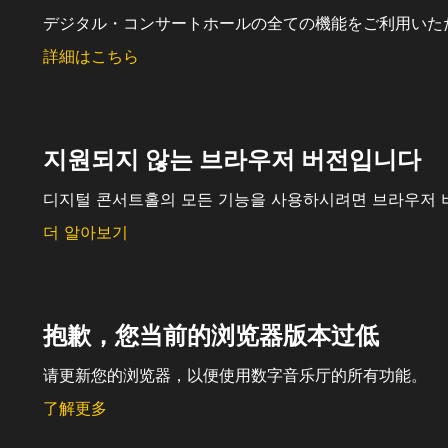
デジタル・コンサートホールの全ての機能をご利用いた
詳細はこちら
지원되지 않는 브라우저 버전입니다
디지털 콘서트홀의 모든 기능을 사용하시려면 브라우저 
더 알아보기
抱歉，您当前的浏览器版本过低
请更新您的浏览器，以便使用数字音乐厅的所有功能。
了解更多