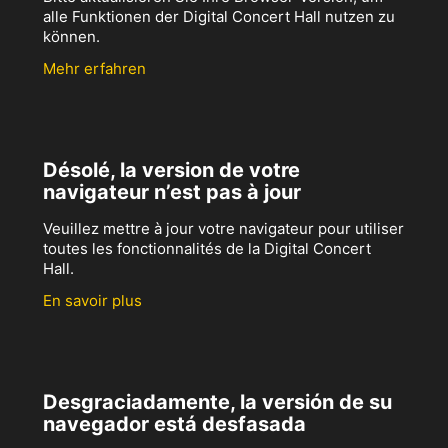
alle Funktionen der Digital Concert Hall nutzen zu
können.
Mehr erfahren
Désolé, la version de votre
navigateur n’est pas à jour
Veuillez mettre à jour votre navigateur pour utiliser
toutes les fonctionnalités de la Digital Concert
Hall.
En savoir plus
Desgraciadamente, la versión de su
navegador está desfasada