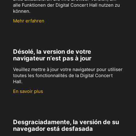
alle Funktionen der Digital Concert Hall nutzen zu
können.
Mehr erfahren
Désolé, la version de votre
navigateur n’est pas à jour
Veuillez mettre à jour votre navigateur pour utiliser
toutes les fonctionnalités de la Digital Concert
Hall.
En savoir plus
Desgraciadamente, la versión de su
navegador está desfasada