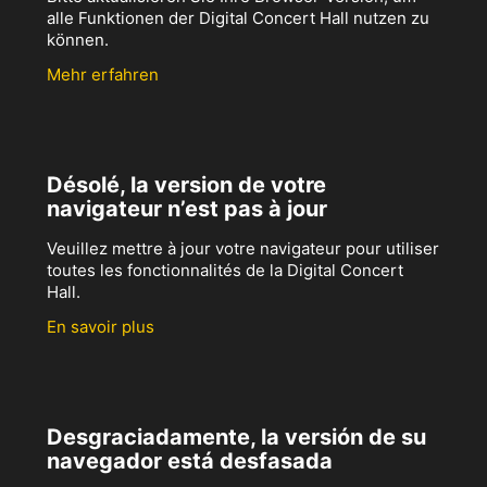
alle Funktionen der Digital Concert Hall nutzen zu
können.
Mehr erfahren
Désolé, la version de votre
navigateur n’est pas à jour
Veuillez mettre à jour votre navigateur pour utiliser
toutes les fonctionnalités de la Digital Concert
Hall.
En savoir plus
Desgraciadamente, la versión de su
navegador está desfasada