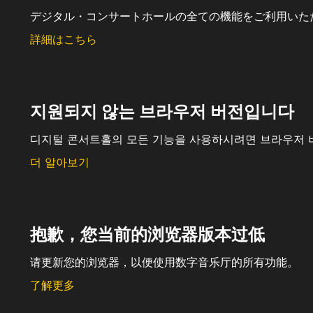
デジタル・コンサートホールの全ての機能をご利用いた
詳細はこちら
지원되지 않는 브라우저 버전입니다
디지털 콘서트홀의 모든 기능을 사용하시려면 브라우저 
더 알아보기
抱歉，您当前的浏览器版本过低
请更新您的浏览器，以便使用数字音乐厅的所有功能。
了解更多