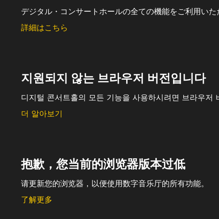
デジタル・コンサートホールの全ての機能をご利用いた
詳細はこちら
지원되지 않는 브라우저 버전입니다
디지털 콘서트홀의 모든 기능을 사용하시려면 브라우저 
더 알아보기
抱歉，您当前的浏览器版本过低
请更新您的浏览器，以便使用数字音乐厅的所有功能。
了解更多