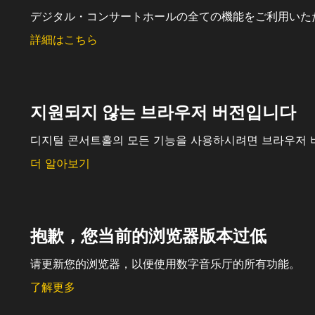
デジタル・コンサートホールの全ての機能をご利用いた
詳細はこちら
지원되지 않는 브라우저 버전입니다
디지털 콘서트홀의 모든 기능을 사용하시려면 브라우저 
더 알아보기
抱歉，您当前的浏览器版本过低
请更新您的浏览器，以便使用数字音乐厅的所有功能。
了解更多