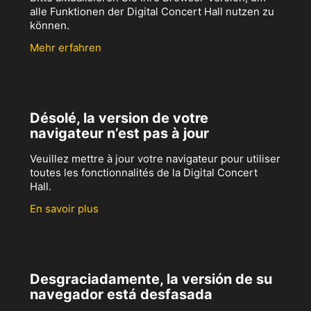
alle Funktionen der Digital Concert Hall nutzen zu
können.
Mehr erfahren
Désolé, la version de votre
navigateur n’est pas à jour
Veuillez mettre à jour votre navigateur pour utiliser
toutes les fonctionnalités de la Digital Concert
Hall.
En savoir plus
Desgraciadamente, la versión de su
navegador está desfasada