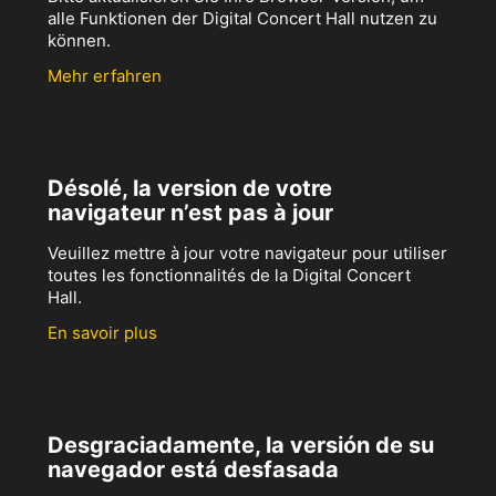
alle Funktionen der Digital Concert Hall nutzen zu
können.
Mehr erfahren
Désolé, la version de votre
navigateur n’est pas à jour
Veuillez mettre à jour votre navigateur pour utiliser
toutes les fonctionnalités de la Digital Concert
Hall.
En savoir plus
Desgraciadamente, la versión de su
navegador está desfasada