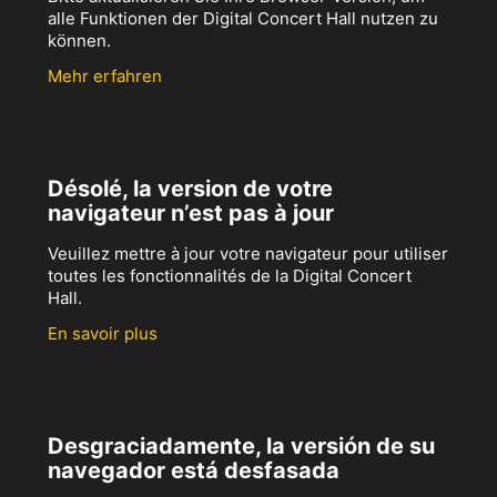
alle Funktionen der Digital Concert Hall nutzen zu
können.
Mehr erfahren
Désolé, la version de votre
navigateur n’est pas à jour
Veuillez mettre à jour votre navigateur pour utiliser
toutes les fonctionnalités de la Digital Concert
Hall.
En savoir plus
Desgraciadamente, la versión de su
navegador está desfasada