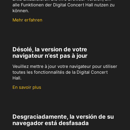
alle Funktionen der Digital Concert Hall nutzen zu
können.
Mehr erfahren
Désolé, la version de votre
navigateur n’est pas à jour
Veuillez mettre à jour votre navigateur pour utiliser
toutes les fonctionnalités de la Digital Concert
Hall.
En savoir plus
Desgraciadamente, la versión de su
navegador está desfasada