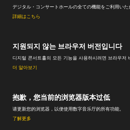
デジタル・コンサートホールの全ての機能をご利用いた
詳細はこちら
지원되지 않는 브라우저 버전입니다
디지털 콘서트홀의 모든 기능을 사용하시려면 브라우저 
더 알아보기
抱歉，您当前的浏览器版本过低
请更新您的浏览器，以便使用数字音乐厅的所有功能。
了解更多