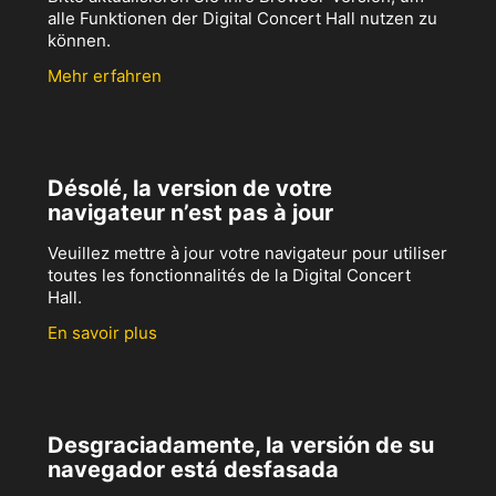
alle Funktionen der Digital Concert Hall nutzen zu
können.
Mehr erfahren
Désolé, la version de votre
navigateur n’est pas à jour
Veuillez mettre à jour votre navigateur pour utiliser
toutes les fonctionnalités de la Digital Concert
Hall.
En savoir plus
Desgraciadamente, la versión de su
navegador está desfasada