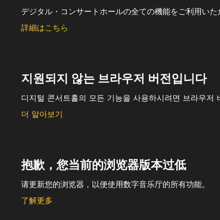
デジタル・コンサートホールの全ての機能をご利用いた
詳細はこちら
지원되지 않는 브라우저 버전입니다
디지털 콘서트홀의 모든 기능을 사용하시려면 브라우저 
더 알아보기
抱歉，您当前的浏览器版本过低
请更新您的浏览器，以便使用数字音乐厅的所有功能。
了解更多