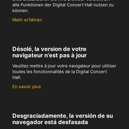
alle Funktionen der Digital Concert Hall nutzen zu
können.
Mehr erfahren
Désolé, la version de votre
navigateur n’est pas à jour
Veuillez mettre à jour votre navigateur pour utiliser
toutes les fonctionnalités de la Digital Concert
Hall.
En savoir plus
Desgraciadamente, la versión de su
navegador está desfasada