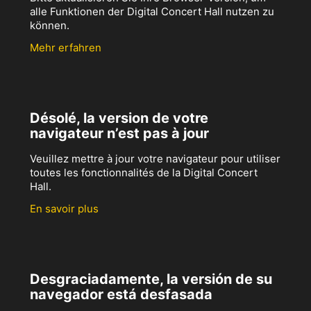
alle Funktionen der Digital Concert Hall nutzen zu
können.
Mehr erfahren
Désolé, la version de votre
navigateur n’est pas à jour
Veuillez mettre à jour votre navigateur pour utiliser
toutes les fonctionnalités de la Digital Concert
Hall.
En savoir plus
Desgraciadamente, la versión de su
navegador está desfasada