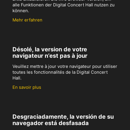
alle Funktionen der Digital Concert Hall nutzen zu
können.
Mehr erfahren
Désolé, la version de votre
navigateur n’est pas à jour
Veuillez mettre à jour votre navigateur pour utiliser
toutes les fonctionnalités de la Digital Concert
Hall.
En savoir plus
Desgraciadamente, la versión de su
navegador está desfasada