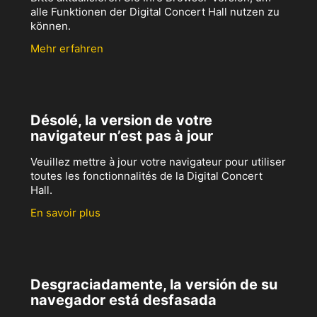
alle Funktionen der Digital Concert Hall nutzen zu
können.
Mehr erfahren
Désolé, la version de votre
navigateur n’est pas à jour
Veuillez mettre à jour votre navigateur pour utiliser
toutes les fonctionnalités de la Digital Concert
Hall.
En savoir plus
Desgraciadamente, la versión de su
navegador está desfasada