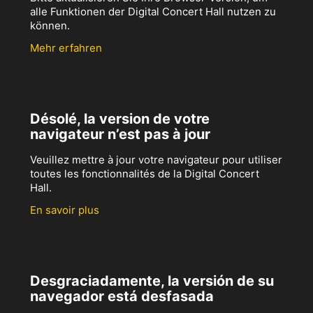
alle Funktionen der Digital Concert Hall nutzen zu
können.
Mehr erfahren
Désolé, la version de votre
navigateur n’est pas à jour
Veuillez mettre à jour votre navigateur pour utiliser
toutes les fonctionnalités de la Digital Concert
Hall.
En savoir plus
Desgraciadamente, la versión de su
navegador está desfasada