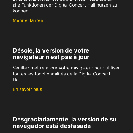
alle Funktionen der Digital Concert Hall nutzen zu
können.
Mehr erfahren
Désolé, la version de votre
navigateur n’est pas à jour
Veuillez mettre à jour votre navigateur pour utiliser
toutes les fonctionnalités de la Digital Concert
Hall.
En savoir plus
Desgraciadamente, la versión de su
navegador está desfasada