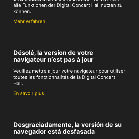
alle Funktionen der Digital Concert Hall nutzen zu
können.
Mehr erfahren
Désolé, la version de votre
navigateur n’est pas à jour
Veuillez mettre à jour votre navigateur pour utiliser
toutes les fonctionnalités de la Digital Concert
Hall.
En savoir plus
Desgraciadamente, la versión de su
navegador está desfasada