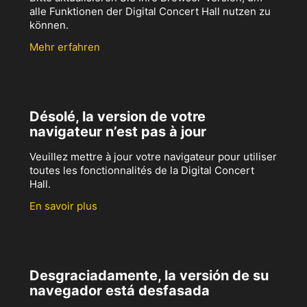
alle Funktionen der Digital Concert Hall nutzen zu
können.
Mehr erfahren
Désolé, la version de votre
navigateur n’est pas à jour
Veuillez mettre à jour votre navigateur pour utiliser
toutes les fonctionnalités de la Digital Concert
Hall.
En savoir plus
Desgraciadamente, la versión de su
navegador está desfasada