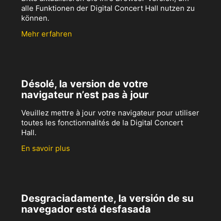
alle Funktionen der Digital Concert Hall nutzen zu
können.
Mehr erfahren
Désolé, la version de votre
navigateur n’est pas à jour
Veuillez mettre à jour votre navigateur pour utiliser
toutes les fonctionnalités de la Digital Concert
Hall.
En savoir plus
Desgraciadamente, la versión de su
navegador está desfasada