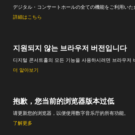
デジタル・コンサートホールの全ての機能をご利用いた
詳細はこちら
지원되지 않는 브라우저 버전입니다
디지털 콘서트홀의 모든 기능을 사용하시려면 브라우저 
더 알아보기
抱歉，您当前的浏览器版本过低
请更新您的浏览器，以便使用数字音乐厅的所有功能。
了解更多