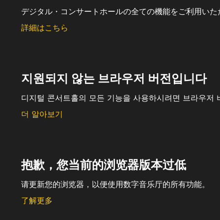
デジタル・コンサートホールの全ての機能をご利用いた
詳細はこちら
지원되지 않는 브라우저 버전입니다
디지털 콘서트홀의 모든 기능을 사용하시려면 브라우저 
더 알아보기
抱歉，您当前的浏览器版本过低
请更新您的浏览器，以便使用数字音乐厅的所有功能。
了解更多