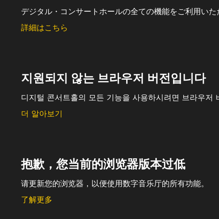
デジタル・コンサートホールの全ての機能をご利用いた
詳細はこちら
지원되지 않는 브라우저 버전입니다
디지털 콘서트홀의 모든 기능을 사용하시려면 브라우저 
더 알아보기
抱歉，您当前的浏览器版本过低
请更新您的浏览器，以便使用数字音乐厅的所有功能。
了解更多