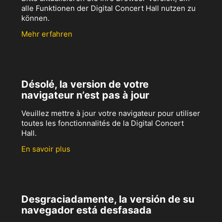
alle Funktionen der Digital Concert Hall nutzen zu
können.
Mehr erfahren
Désolé, la version de votre
navigateur n’est pas à jour
Veuillez mettre à jour votre navigateur pour utiliser
toutes les fonctionnalités de la Digital Concert
Hall.
En savoir plus
Desgraciadamente, la versión de su
navegador está desfasada