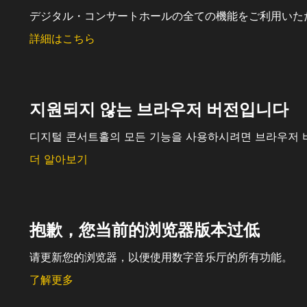
デジタル・コンサートホールの全ての機能をご利用いた
詳細はこちら
지원되지 않는 브라우저 버전입니다
디지털 콘서트홀의 모든 기능을 사용하시려면 브라우저 
더 알아보기
抱歉，您当前的浏览器版本过低
请更新您的浏览器，以便使用数字音乐厅的所有功能。
了解更多