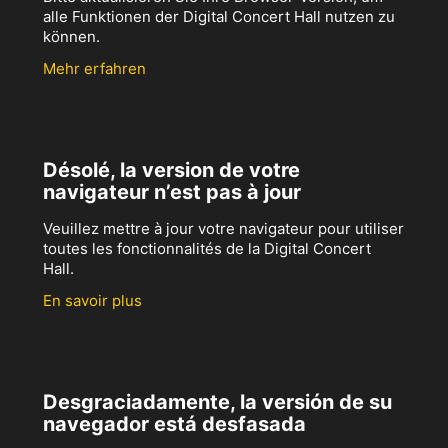
alle Funktionen der Digital Concert Hall nutzen zu
können.
Mehr erfahren
Désolé, la version de votre
navigateur n’est pas à jour
Veuillez mettre à jour votre navigateur pour utiliser
toutes les fonctionnalités de la Digital Concert
Hall.
En savoir plus
Desgraciadamente, la versión de su
navegador está desfasada