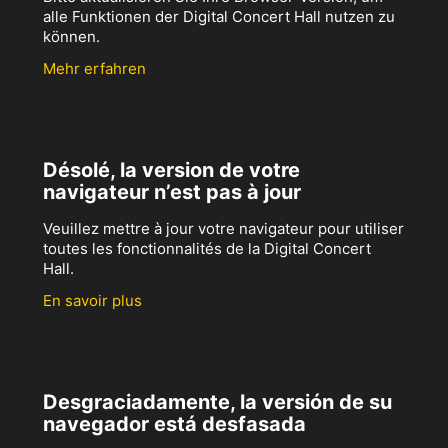
alle Funktionen der Digital Concert Hall nutzen zu
können.
Mehr erfahren
Désolé, la version de votre
navigateur n’est pas à jour
Veuillez mettre à jour votre navigateur pour utiliser
toutes les fonctionnalités de la Digital Concert
Hall.
En savoir plus
Desgraciadamente, la versión de su
navegador está desfasada