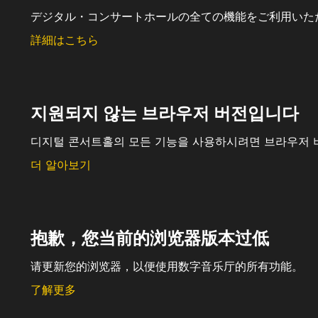
デジタル・コンサートホールの全ての機能をご利用いた
詳細はこちら
지원되지 않는 브라우저 버전입니다
디지털 콘서트홀의 모든 기능을 사용하시려면 브라우저 
더 알아보기
抱歉，您当前的浏览器版本过低
请更新您的浏览器，以便使用数字音乐厅的所有功能。
了解更多