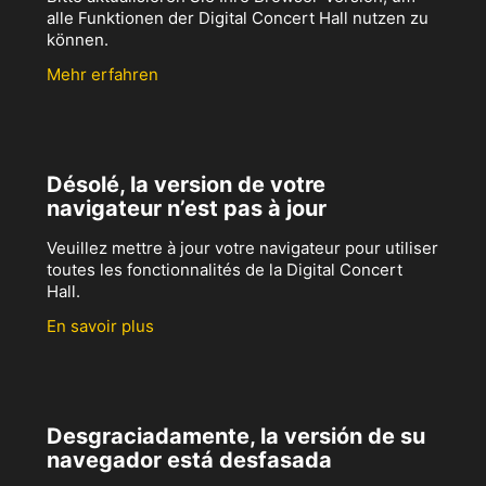
alle Funktionen der Digital Concert Hall nutzen zu
können.
Mehr erfahren
Désolé, la version de votre
navigateur n’est pas à jour
Veuillez mettre à jour votre navigateur pour utiliser
toutes les fonctionnalités de la Digital Concert
Hall.
En savoir plus
Desgraciadamente, la versión de su
navegador está desfasada