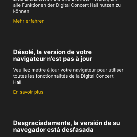
alle Funktionen der Digital Concert Hall nutzen zu
können.
Mehr erfahren
Désolé, la version de votre
navigateur n’est pas à jour
Veuillez mettre à jour votre navigateur pour utiliser
toutes les fonctionnalités de la Digital Concert
Hall.
En savoir plus
Desgraciadamente, la versión de su
navegador está desfasada