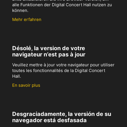
alle Funktionen der Digital Concert Hall nutzen zu
können.
Mehr erfahren
Désolé, la version de votre
navigateur n’est pas à jour
Veuillez mettre à jour votre navigateur pour utiliser
toutes les fonctionnalités de la Digital Concert
Hall.
En savoir plus
Desgraciadamente, la versión de su
navegador está desfasada