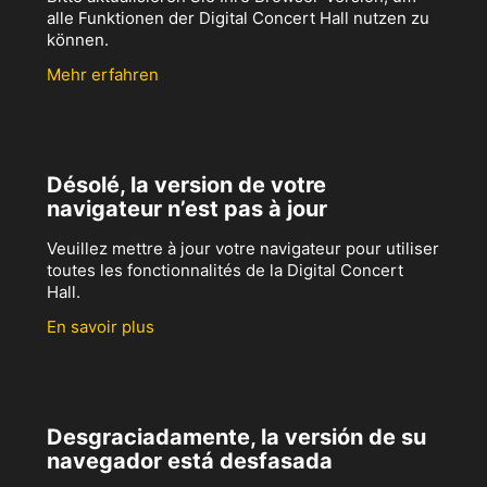
alle Funktionen der Digital Concert Hall nutzen zu
können.
Mehr erfahren
Désolé, la version de votre
navigateur n’est pas à jour
Veuillez mettre à jour votre navigateur pour utiliser
toutes les fonctionnalités de la Digital Concert
Hall.
En savoir plus
Desgraciadamente, la versión de su
navegador está desfasada