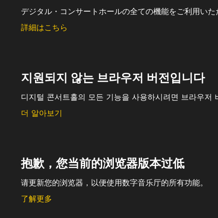
デジタル・コンサートホールの全ての機能をご利用いた
詳細はこちら
지원되지 않는 브라우저 버전입니다
디지털 콘서트홀의 모든 기능을 사용하시려면 브라우저 
더 알아보기
抱歉，您当前的浏览器版本过低
请更新您的浏览器，以便使用数字音乐厅的所有功能。
了解更多