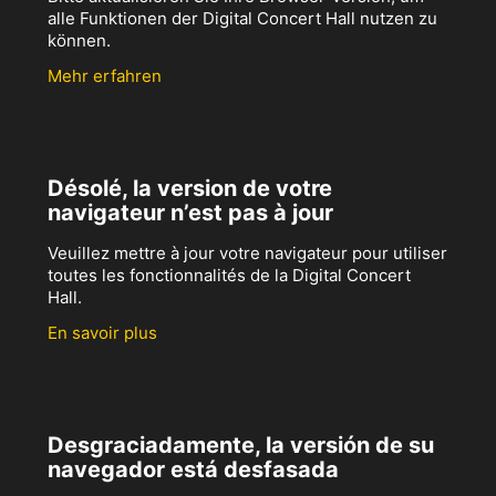
alle Funktionen der Digital Concert Hall nutzen zu
können.
Mehr erfahren
Désolé, la version de votre
navigateur n’est pas à jour
Veuillez mettre à jour votre navigateur pour utiliser
toutes les fonctionnalités de la Digital Concert
Hall.
En savoir plus
Desgraciadamente, la versión de su
navegador está desfasada