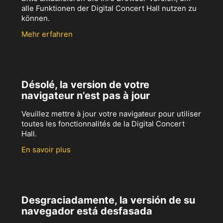
alle Funktionen der Digital Concert Hall nutzen zu
können.
Mehr erfahren
Désolé, la version de votre
navigateur n’est pas à jour
Veuillez mettre à jour votre navigateur pour utiliser
toutes les fonctionnalités de la Digital Concert
Hall.
En savoir plus
Desgraciadamente, la versión de su
navegador está desfasada