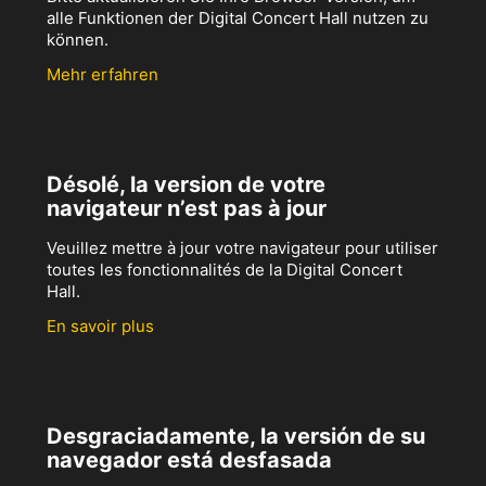
alle Funktionen der Digital Concert Hall nutzen zu
können.
Mehr erfahren
Désolé, la version de votre
navigateur n’est pas à jour
Veuillez mettre à jour votre navigateur pour utiliser
toutes les fonctionnalités de la Digital Concert
Hall.
En savoir plus
Desgraciadamente, la versión de su
navegador está desfasada