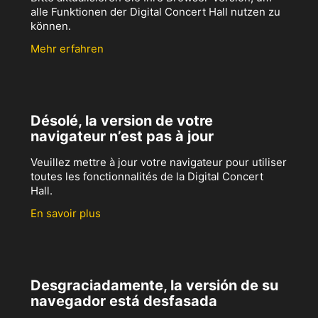
alle Funktionen der Digital Concert Hall nutzen zu
können.
Mehr erfahren
Désolé, la version de votre
navigateur n’est pas à jour
Veuillez mettre à jour votre navigateur pour utiliser
toutes les fonctionnalités de la Digital Concert
Hall.
En savoir plus
Desgraciadamente, la versión de su
navegador está desfasada