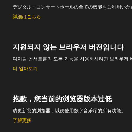
デジタル・コンサートホールの全ての機能をご利用いた
詳細はこちら
지원되지 않는 브라우저 버전입니다
디지털 콘서트홀의 모든 기능을 사용하시려면 브라우저 
더 알아보기
抱歉，您当前的浏览器版本过低
请更新您的浏览器，以便使用数字音乐厅的所有功能。
了解更多