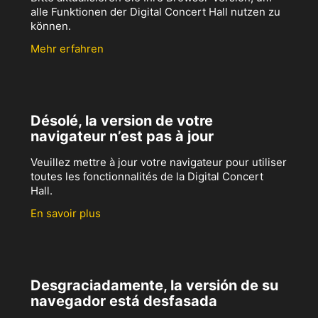
alle Funktionen der Digital Concert Hall nutzen zu
können.
Mehr erfahren
Désolé, la version de votre
navigateur n’est pas à jour
Veuillez mettre à jour votre navigateur pour utiliser
toutes les fonctionnalités de la Digital Concert
Hall.
En savoir plus
Desgraciadamente, la versión de su
navegador está desfasada