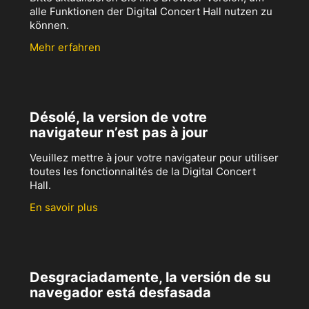
alle Funktionen der Digital Concert Hall nutzen zu
können.
Mehr erfahren
Désolé, la version de votre
navigateur n’est pas à jour
Veuillez mettre à jour votre navigateur pour utiliser
toutes les fonctionnalités de la Digital Concert
Hall.
En savoir plus
Desgraciadamente, la versión de su
navegador está desfasada