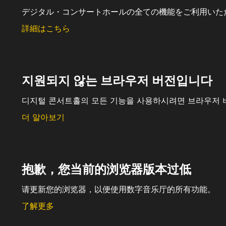
デジタル・コンサートホールの全ての機能をご利用いた
詳細はこちら
지원되지 않는 브라우저 버전입니다
디지털 콘서트홀의 모든 기능을 사용하시려면 브라우저 
더 알아보기
抱歉，您当前的浏览器版本过低
请更新您的浏览器，以便使用数字音乐厅的所有功能。
了解更多